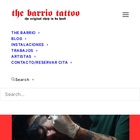
THE BARRIO
BLOG
INSTALACIONES
TRABAJOS
ARTISTAS
CONTACTO/RESERVAR CITA
Search
Ciscoksl - 10-11-12
noviembre 2025
16 DE NOVIEMBRE DE 2025
|
IN
ARTIST
|
BY
ADMIN