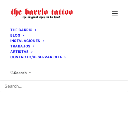
THE BARRIO
BLOG
Estamos trabajando en nuestra nueva tienda online.
INSTALACIONES
TRABAJOS
Próximamente estará operativa.
ARTISTAS
CONTACTO/RESERVAR CITA
Search